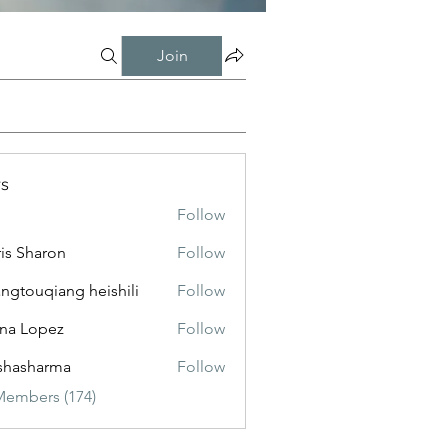
Join
s
Follow
is Sharon
Follow
ngtouqiang heishili
Follow
na Lopez
Follow
shasharma
Follow
Members (174)