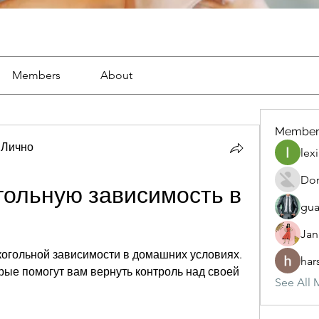
Members
About
Member
 Лично
lexi
Dor
гольную зависимость в 
gua
Jan
лкогольной зависимости в домашних условиях. 
har
ые помогут вам вернуть контроль над своей 
See All 