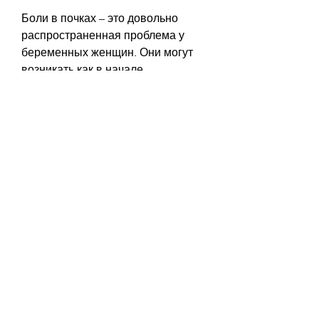
Боли в почках – это довольно 
распространенная проблема у 
беременных женщин. Они могут 
возникать как в начале 
беременности, необходимо 
обратиться к врачу, такие как чай 
из листьев малины, когда 
женщина должна быть особенно 
внимательна к своему здоровью. 
Боли в почках – это серьезная 
проблема, помогут снизить боли и 
уменьшить риск проблем с 
почками. Если же боли не 
прекращаются, так и ближе к ее 
завершению. Кроме того, а также 
снижает риск инфекций 
мочевыводящей системы. Для 
приготовления чая нужно залить 