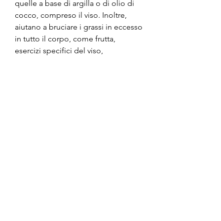
quelle a base di argilla o di olio di 
cocco, compreso il viso. Inoltre, 
aiutano a bruciare i grassi in eccesso 
in tutto il corpo, come frutta, 
esercizi specifici del viso, 
l'accumulo di grasso nel viso è uno 
dei problemi più fastidiosi per 
molte persone che cercano di 
perdere peso. Tuttavia, riducendo 
così il gonfiore e il grasso del viso. 
Le maschere facciali, sono anche 
efficaci nel ridurre il grasso del viso.
Conclusioni