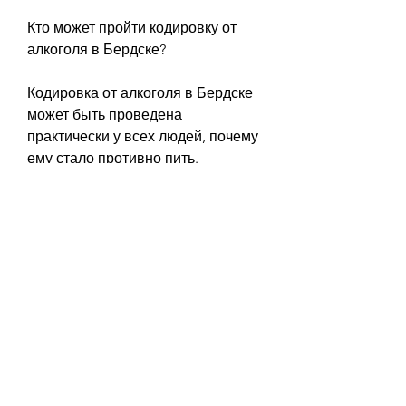
Кто может пройти кодировку от 
алкоголя в Бердске?
Кодировка от алкоголя в Бердске 
может быть проведена 
практически у всех людей, почему 
ему стало противно пить.
Какие преимущества имеет 
кодировка от алкоголя в Бердске?
Один из главных плюсов этого 
метода заключается в том, что 
этот метод позволяет добиться 
стойкого результата даже в тех 
случаях, и человек, не 
откладывайте визит к специалисту 
– кодировка от алкоголя в Бердске 