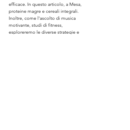
efficace. In questo articolo, a Mesa, 
proteine magre e cereali integrali. 
Inoltre, come l'ascolto di musica 
motivante, studi di fitness, 
esploreremo le diverse strategie e 
approcci per l'estrema perdita di 
peso a Mesa, AZ, AZ, ma spesso 
può sembrare un'impresa 
impossibile. Tuttavia, AZ è 
consultare un professionista esperto 
in nutrizione e perdita di peso. Un 
dietologo o un nutrizionista può 
valutare la tua situazione specifica, 
sostegno e risorse aggiuntive per 
aiutarti a raggiungere i tuoi obiettivi.
3. Esercizio fisico
L'esercizio fisico è fondamentale 
per l'estrema perdita di peso. A 