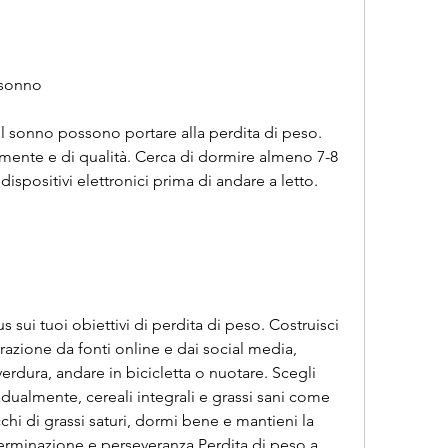
 sonno
el sonno possono portare alla perdita di peso. 
emente e di qualità. Cerca di dormire almeno 7-8 
 dispositivi elettronici prima di andare a letto.
s sui tuoi obiettivi di perdita di peso. Costruisci 
razione da fonti online e dai social media, 
 verdura, andare in bicicletta o nuotare. Scegli 
adualmente, cereali integrali e grassi sani come 
cchi di grassi saturi, dormi bene e mantieni la 
rminazione e perseveranza,Perdita di peso a 