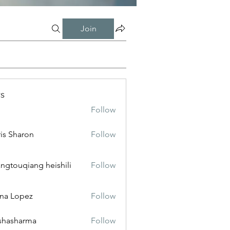
Join
s
Follow
is Sharon
Follow
ngtouqiang heishili
Follow
na Lopez
Follow
shasharma
Follow