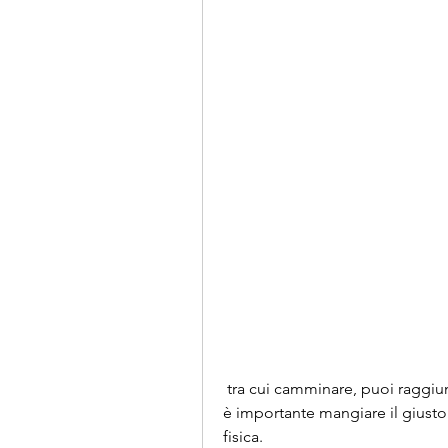
 tra cui camminare, puoi raggiungere i tuoi obiettivi di perdita di peso., correre, 
è importante mangiare il giusto nu
fisica.