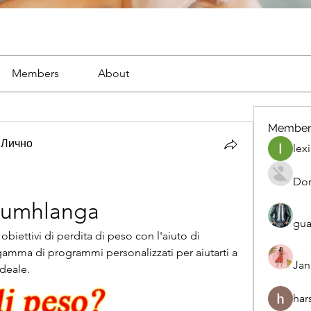
Members
About
Member
 Лично
lexi
Dor
o umhlanga
gua
biettivi di perdita di peso con l'aiuto di 
amma di programmi personalizzati per aiutarti a 
Jan
ideale.
har