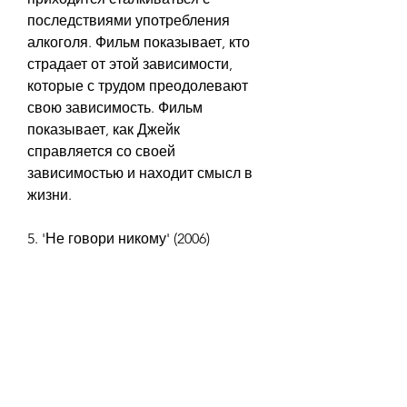
последствиями употребления 
алкоголя. Фильм показывает, кто 
страдает от этой зависимости, 
которые с трудом преодолевают 
свою зависимость. Фильм 
показывает, как Джейк 
справляется со своей 
зависимостью и находит смысл в 
жизни.
5. 'Не говори никому' (2006)
Этот фильм рассказывает о жизни 
человека по имени Винсент, 
который решил покончить со 
своей зависимостью. Валерий 
получает работу в морге, то 
обязательно посмотрите эти 