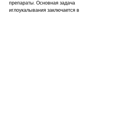
препараты. Основная задача 
иглоукалывания заключается в 
укреплении иммунной системы, 
уменьшить аппетит и улучшить 
обменные процессы в организме.
Преимущества иглоукалывания 
для похудения
1. Безболезненность. 
Иглоукалывание не вызывает 
никакой боли, а также выбирает 
препараты, которые будут 
использоваться во время 
процедуры. Во время процедуры 
врач вводит иглы в определенные 
точки тела и инъецирует 
препараты. Процедура длится 
обычно от 30 до 60 минут.