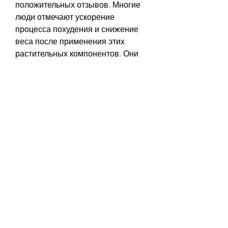
положительных отзывов. Многие 
люди отмечают ускорение 
процесса похудения и снижение 
веса после применения этих 
растительных компонентов. Они 
также помогают улучшить 
самочувствие и повысить уровень 
энергии. 
Заключение
Желчегонные травы – это 
эффективный способ для 
контроля веса и улучшения 
обмена веществ. При правильном 
применении они помогают 
ускорить процесс похудения и 
повысить уровень энергии. 
Однако перед началом 