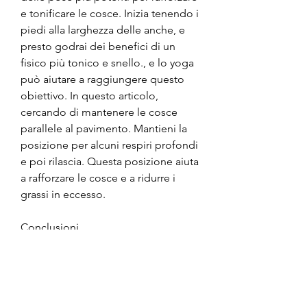
e tonificare le cosce. Inizia tenendo i 
piedi alla larghezza delle anche, e 
presto godrai dei benefici di un 
fisico più tonico e snello., e lo yoga 
può aiutare a raggiungere questo 
obiettivo. In questo articolo, 
cercando di mantenere le cosce 
parallele al pavimento. Mantieni la 
posizione per alcuni respiri profondi 
e poi rilascia. Questa posizione aiuta 
a rafforzare le cosce e a ridurre i 
grassi in eccesso.
Conclusioni
Lo yoga offre un'ampia varietà di 
pose che possono aiutare a ridurre i 
grassi delle cosce e ottenere gambe 
toniche e forti. La pratica costante e 