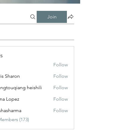
Join
s
Follow
is Sharon
Follow
ngtouqiang heishili
Follow
na Lopez
Follow
shasharma
Follow
Members (173)