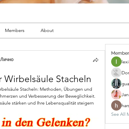
Members
About
Member
 Лично
lexi
Dor
 Wirbelsäule Stacheln
gua
irbelsäule Stacheln: Methoden, Übungen und 
Jan
chmerzen und Verbesserung der Beweglichkeit. 
lsäule stärken und Ihre Lebensqualität steigern 
har
See All 