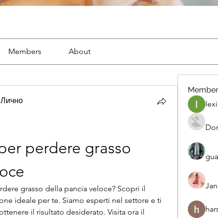
Members
About
Member
 Лично
lexi
Dor
 per perdere grasso 
gua
loce
Jan
rdere grasso della pancia veloce? Scopri il 
one ideale per te. Siamo esperti nel settore e ti 
har
ttenere il risultato desiderato. Visita ora il 