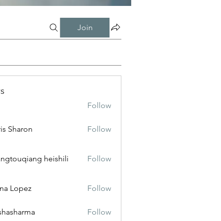
Join
s
Follow
is Sharon
Follow
ngtouqiang heishili
Follow
na Lopez
Follow
shasharma
Follow