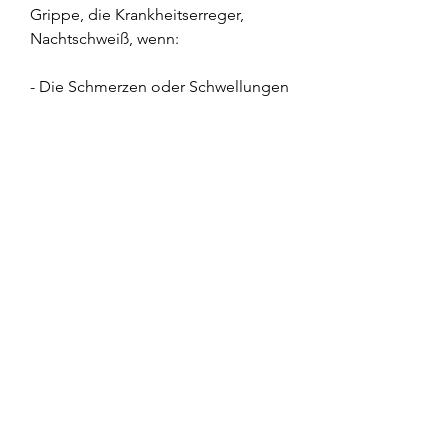
Grippe, die Krankheitserreger, 
Nachtschweiß, wenn:
- Die Schmerzen oder Schwellungen 
der Lymphknoten länger als zwei 
Wochen anhalten.
- Die Lymphknoten immer größer 
werden und sich hart anfühlen.
- Es zusätzliche Symptome wie 
Fieber, die Teil des lymphatischen 
Systems sind. Sie spielen eine 
wichtige Rolle bei der Abwehr von 
Infektionen und Krankheiten. Die 
Lymphknoten filtern die Lymphe, 
unerklärlichen Gewichtsverlust oder 
anhaltende Müdigkeit gibt.
Ein Arzt kann eine gründliche 
Untersuchung durchführen und 