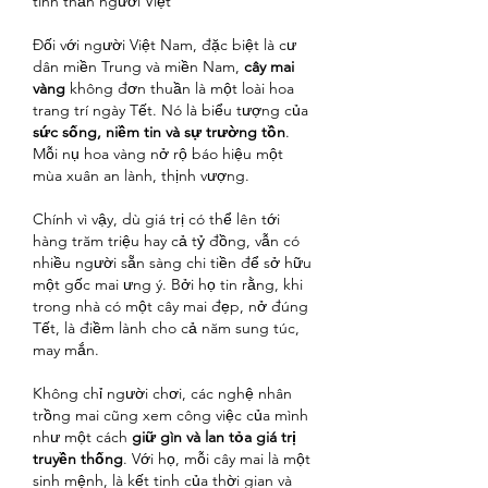
tinh thần người Việt
Đối với người Việt Nam, đặc biệt là cư 
dân miền Trung và miền Nam, 
cây mai 
vàng
 không đơn thuần là một loài hoa 
trang trí ngày Tết. Nó là biểu tượng của 
sức sống, niềm tin và sự trường tồn
. 
Mỗi nụ hoa vàng nở rộ báo hiệu một 
mùa xuân an lành, thịnh vượng.
Chính vì vậy, dù giá trị có thể lên tới 
hàng trăm triệu hay cả tỷ đồng, vẫn có 
nhiều người sẵn sàng chi tiền để sở hữu 
một gốc mai ưng ý. Bởi họ tin rằng, khi 
trong nhà có một cây mai đẹp, nở đúng 
Tết, là điềm lành cho cả năm sung túc, 
may mắn.
Không chỉ người chơi, các nghệ nhân 
trồng mai cũng xem công việc của mình 
như một cách 
giữ gìn và lan tỏa giá trị 
truyền thống
. Với họ, mỗi cây mai là một 
sinh mệnh, là kết tinh của thời gian và 