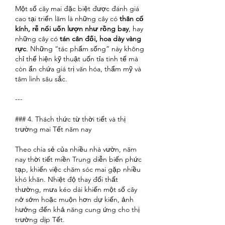
Một số cây mai đặc biệt được đánh giá 
cao tại triển lãm là những cây có 
thân cổ 
kính, rễ nổi uốn lượn như rồng bay
, hay 
những cây có 
tán cân đối, hoa dày vàng 
rực
. Những “tác phẩm sống” này không 
chỉ thể hiện kỹ thuật uốn tỉa tinh tế mà 
còn ẩn chứa giá trị văn hóa, thẩm mỹ và 
tâm linh sâu sắc.
---
### 4. Thách thức từ thời tiết và thị 
trường mai Tết năm nay
Theo chia sẻ của nhiều nhà vườn, năm 
nay thời tiết miền Trung diễn biến phức 
tạp, khiến việc chăm sóc mai gặp nhiều 
khó khăn. Nhiệt độ thay đổi thất 
thường, mưa kéo dài khiến một số cây 
nở sớm hoặc muộn hơn dự kiến, ảnh 
hưởng đến khả năng cung ứng cho thị 
trường dịp Tết.