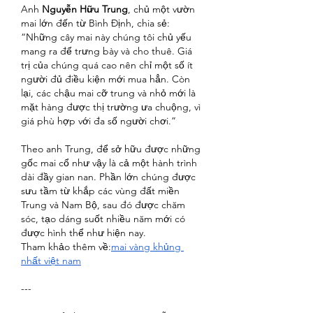
Anh 
Nguyễn Hữu Trung
, chủ một vườn 
mai lớn đến từ Bình Định, chia sẻ:
“Những cây mai này chúng tôi chủ yếu 
mang ra để trưng bày và cho thuê. Giá 
trị của chúng quá cao nên chỉ một số ít 
người đủ điều kiện mới mua hẳn. Còn 
lại, các chậu mai cỡ trung và nhỏ mới là 
mặt hàng được thị trường ưa chuộng, vì 
giá phù hợp với đa số người chơi.”
Theo anh Trung, để sở hữu được những 
gốc mai cổ như vậy là cả một hành trình 
dài đầy gian nan. Phần lớn chúng được 
sưu tầm từ khắp các vùng đất miền 
Trung và Nam Bộ, sau đó được chăm 
sóc, tạo dáng suốt nhiều năm mới có 
được hình thể như hiện nay.
Tham khảo thêm về:
mai vàng khủng 
nhất việt nam
---