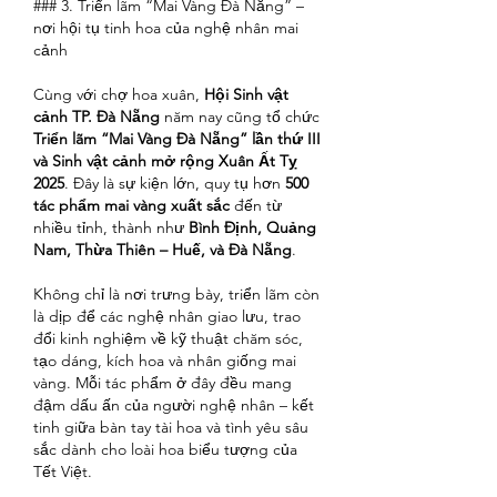
### 3. Triển lãm “Mai Vàng Đà Nẵng” – 
nơi hội tụ tinh hoa của nghệ nhân mai 
cảnh
Cùng với chợ hoa xuân, 
Hội Sinh vật 
cảnh TP. Đà Nẵng
 năm nay cũng tổ chức 
Triển lãm “Mai Vàng Đà Nẵng” lần thứ III 
và Sinh vật cảnh mở rộng Xuân Ất Tỵ 
2025
. Đây là sự kiện lớn, quy tụ hơn 
500 
tác phẩm mai vàng xuất sắc
 đến từ 
nhiều tỉnh, thành như 
Bình Định, Quảng 
Nam, Thừa Thiên – Huế, và Đà Nẵng
.
Không chỉ là nơi trưng bày, triển lãm còn 
là dịp để các nghệ nhân giao lưu, trao 
đổi kinh nghiệm về kỹ thuật chăm sóc, 
tạo dáng, kích hoa và nhân giống mai 
vàng. Mỗi tác phẩm ở đây đều mang 
đậm dấu ấn của người nghệ nhân – kết 
tinh giữa bàn tay tài hoa và tình yêu sâu 
sắc dành cho loài hoa biểu tượng của 
Tết Việt.