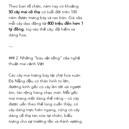
Theo ban tổ chức, năm nay có khoảng 
50 cây mai cổ thụ
 có tuổi đời trên 100 
năm được trưng bày và rao bán. Giá của 
mỗi cây dao động từ 
800 triệu đến hơn 1 
tỷ đồng
, tùy vào thế cây, độ hiếm và 
dáng hoa.
---
### 2. Những “báu vật sống” của nghệ 
thuật mai cảnh Việt
Các cây mai trưng bày tại chợ hoa xuân 
Đà Nẵng đều có thân hình to lớn, 
đường kính gốc có cây lên tới vài người 
ôm, tán rộng hàng chục mét. Mỗi gốc 
mai mang một dáng thế riêng – có cây 
được uốn theo thế long cuốn thủy, có 
cây dáng trực hiên ngang, cũng có cây 
dáng cổ thụ tán xòe tự nhiên, biểu 
trưng cho sự trường tồn và thịnh vượng.