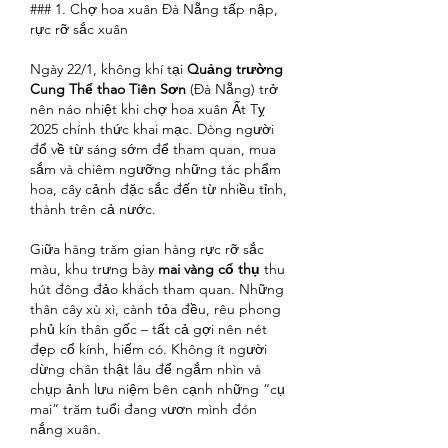
### 1. Chợ hoa xuân Đà Nẵng tấp nập, 
rực rỡ sắc xuân
Ngày 22/1, không khí tại 
Quảng trường 
Cung Thể thao Tiên Sơn
 (Đà Nẵng) trở 
nên náo nhiệt khi chợ hoa xuân Ất Tỵ 
2025 chính thức khai mạc. Dòng người 
đổ về từ sáng sớm để tham quan, mua 
sắm và chiêm ngưỡng những tác phẩm 
hoa, cây cảnh đặc sắc đến từ nhiều tỉnh, 
thành trên cả nước.
Giữa hàng trăm gian hàng rực rỡ sắc 
màu, khu trưng bày 
mai vàng cổ thụ
 thu 
hút đông đảo khách tham quan. Những 
thân cây xù xì, cành tỏa đều, rêu phong 
phủ kín thân gốc – tất cả gợi nên nét 
đẹp cổ kính, hiếm có. Không ít người 
dừng chân thật lâu để ngắm nhìn và 
chụp ảnh lưu niệm bên cạnh những “cụ 
mai” trăm tuổi đang vươn mình đón 
nắng xuân.