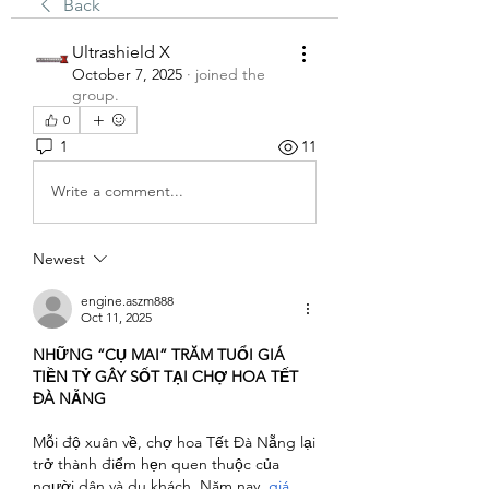
Back
Ultrashield X
October 7, 2025
·
joined the
group.
0
1
11
Write a comment...
Newest
engine.aszm888
Oct 11, 2025
NHỮNG “CỤ MAI” TRĂM TUỔI GIÁ 
TIỀN TỶ GÂY SỐT TẠI CHỢ HOA TẾT 
ĐÀ NẴNG
Mỗi độ xuân về, chợ hoa Tết Đà Nẵng lại 
trở thành điểm hẹn quen thuộc của 
người dân và du khách. Năm nay, 
giá 