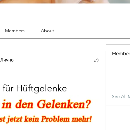
Members
About
Member
 Лично
 für Hüftgelenke
See All 