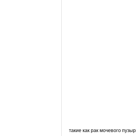
 такие как рак мочевого пузыря или камни в мочевом пузыре, но только по 