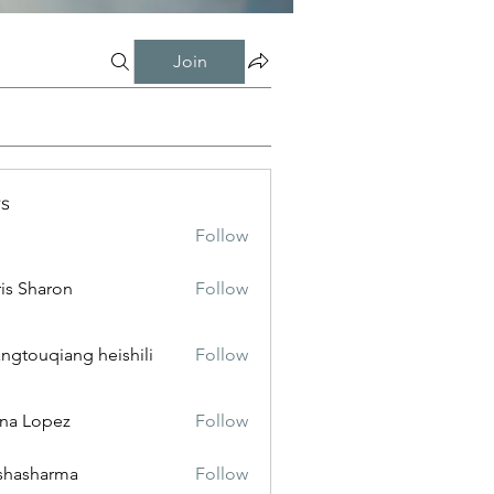
Join
s
Follow
is Sharon
Follow
ngtouqiang heishili
Follow
na Lopez
Follow
shasharma
Follow