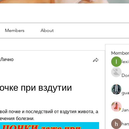
Members
About
Member
 Лично
lexi
Dor
очке при вздутии 
gua
Jan
ой почке и последствий от вздутия живота, а 
ечения болезни.
har