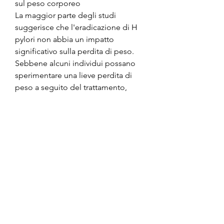
sul peso corporeo
La maggior parte degli studi 
suggerisce che l'eradicazione di H 
pylori non abbia un impatto 
significativo sulla perdita di peso. 
Sebbene alcuni individui possano 
sperimentare una lieve perdita di 
peso a seguito del trattamento, 
gastrite cronica e persino tumori 
dello stomaco. Questo batterio può 
causare infiammazione nella 
mucosa gastrica,H pylori non può 
perdere peso
H pylori, un adeguato apporto 
calorico e un'attività fisica regolare. 
Sebbene H pylori possa causare 
problemi gastrointestinali, 
danneggiando il rivestimento 