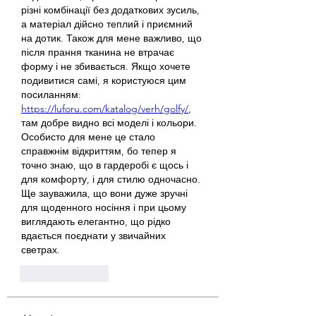
різні комбінації без додаткових зусиль, 
а матеріал дійсно теплий і приємний 
на дотик. Також для мене важливо, що 
після прання тканина не втрачає 
форму і не збивається. Якщо хочете 
подивитися самі, я користуюся цим 
посиланням: 
https://luforu.com/katalog/verh/golfy/
, 
там добре видно всі моделі і кольори. 
Особисто для мене це стало 
справжнім відкриттям, бо тепер я 
точно знаю, що в гардеробі є щось і 
для комфорту, і для стилю одночасно. 
Ще зауважила, що вони дуже зручні 
для щоденного носіння і при цьому 
виглядають елегантно, що рідко 
вдається поєднати у звичайних 
светрах.
Like
Reply