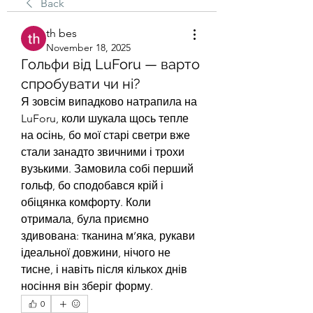
Back
th bes
November 18, 2025
Гольфи від LuForu — варто
спробувати чи ні?
Я зовсім випадково натрапила на 
LuForu, коли шукала щось тепле 
на осінь, бо мої старі светри вже 
стали занадто звичними і трохи 
вузькими. Замовила собі перший 
гольф, бо сподобався крій і 
обіцянка комфорту. Коли 
отримала, була приємно 
здивована: тканина м’яка, рукави 
ідеальної довжини, нічого не 
тисне, і навіть після кількох днів 
носіння він зберіг форму.
0