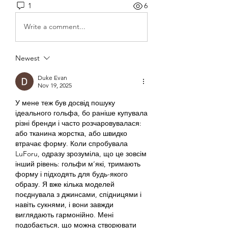
1
6
Write a comment...
Newest
Duke Evan
Nov 19, 2025
У мене теж був досвід пошуку 
ідеального гольфа, бо раніше купувала 
різні бренди і часто розчаровувалася: 
або тканина жорстка, або швидко 
втрачає форму. Коли спробувала 
LuForu, одразу зрозуміла, що це зовсім 
інший рівень: гольфи м’які, тримають 
форму і підходять для будь-якого 
образу. Я вже кілька моделей 
поєднувала з джинсами, спідницями і 
навіть сукнями, і вони завжди 
виглядають гармонійно. Мені 
подобається, що можна створювати 