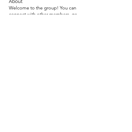
About
Welcome to the group! You can
connect with other members, ge
...
Read more
Members
lexi
Follow
Doris Sharon
Follow
guangtouqiang heishili
Follow
Janna Lopez
Follow
harshasharma
Follow
See All Members (174)