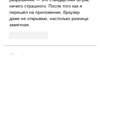
ничего страшного. После того как я 
перешёл на приложение, браузер 
даже не открываю, настолько разница 
заметная.
Like
Reply
About
Welcome to the group! You can
connect with other members, ge
...
Read more
Members
lexi
Follow
Doris Sharon
Follow
guangtouqiang heishili
Follow