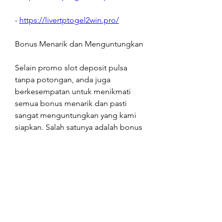
- 
https://livertptogel2win.pro/
Bonus Menarik dan Menguntungkan
Selain promo slot deposit pulsa 
tanpa potongan, anda juga 
berkesempatan untuk menikmati 
semua bonus menarik dan pasti 
sangat menguntungkan yang kami 
siapkan. Salah satunya adalah bonus 
member baru untuk pemain slot 
online dan judi bola88 dapat diklaim 
pada deposit pertama dengan 
syarat dan ketentuan yang berlaku. 
Beberapa promo menarik yang bisa 
anda dapatkan adalah sebagai 
berikut :