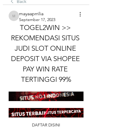
Back
mayaaprrilia
mayaaprrilia
September 17, 2023
TOGEL2WIN >> 
REKOMENDASI SITUS 
JUDI SLOT ONLINE 
DEPOSIT VIA SHOPEE 
PAY WIN RATE 
TERTINGGI 99%
DAFTAR DISINI