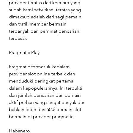
provider teratas dari keenam yang 
sudah kami sebutkan, teratas yang 
dimaksud adalah dari segi pemain 
dan trafik member bermain 
terbanyak dan peminat pencarian 
terbesar.
Pragmatic Play
Pragmatic termasuk kedalam 
provider slot online terbaik dan 
menduduki peringkat pertama 
dalam kepopulerannya. Ini terbukti 
dari jumlah pencarian dan pemain 
aktif perhari yang sangat banyak dan 
bahkan lebih dari 50% pemain slot 
bermain di provider pragmatic.
Habanero