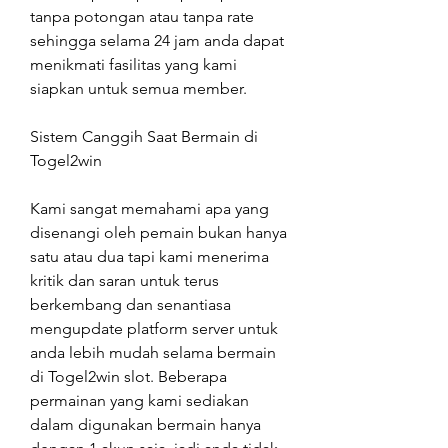
tanpa potongan atau tanpa rate 
sehingga selama 24 jam anda dapat 
menikmati fasilitas yang kami 
siapkan untuk semua member.
Sistem Canggih Saat Bermain di 
Togel2win
Kami sangat memahami apa yang 
disenangi oleh pemain bukan hanya 
satu atau dua tapi kami menerima 
kritik dan saran untuk terus 
berkembang dan senantiasa 
mengupdate platform server untuk 
anda lebih mudah selama bermain 
di Togel2win slot. Beberapa 
permainan yang kami sediakan 
dalam digunakan bermain hanya 