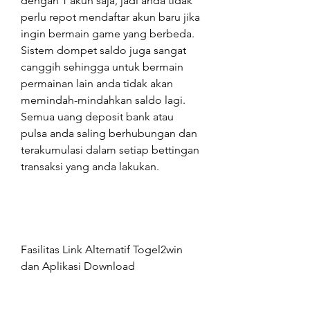
dengan 1 akun saja, jadi anda tidak 
perlu repot mendaftar akun baru jika 
ingin bermain game yang berbeda. 
Sistem dompet saldo juga sangat 
canggih sehingga untuk bermain 
permainan lain anda tidak akan 
memindah-mindahkan saldo lagi. 
Semua uang deposit bank atau 
pulsa anda saling berhubungan dan 
terakumulasi dalam setiap bettingan 
transaksi yang anda lakukan.
Fasilitas Link Alternatif Togel2win 
dan Aplikasi Download