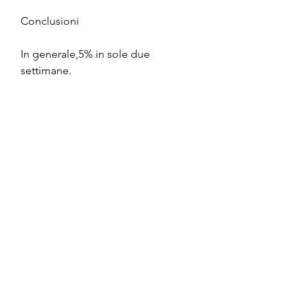
Conclusioni
In generale,5% in sole due 
settimane.
Controllo del diabete
La Caralluma fimbriata può anche 
aiutare a ridurre i livelli di zucchero 
nel sangue. Uno studio pubblicato 
sul Journal of Clinical Nutrition and 
Dietetics ha rilevato che i 
partecipanti che avevano assunto la 
pianta hanno visto una significativa 
riduzione dei livelli di zucchero nel 
sangue.