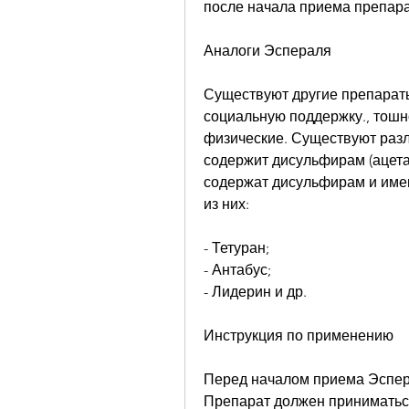
после начала приема препара
Аналоги Эспераля
Существуют другие препараты
социальную поддержку., тошно
физические. Существуют разл
содержит дисульфирам (ацета
содержат дисульфирам и имею
из них:
- Тетуран;
- Антабус;
- Лидерин и др.
Инструкция по применению
Перед началом приема Эспера
Препарат должен приниматься