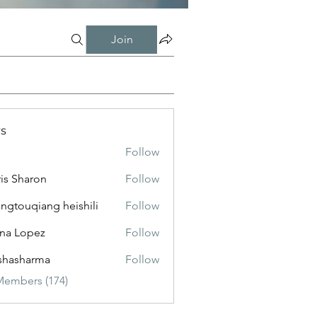
Join
s
Follow
is Sharon
Follow
ngtouqiang heishili
Follow
na Lopez
Follow
shasharma
Follow
Members (174)