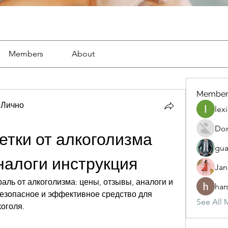
Members
About
Member
 Лично
lexi
Dor
тки от алкоголизма 
gua
налоги инструкция
Jan
аль от алкоголизма: цены, отзывы, аналоги и 
har
езопасное и эффективное средство для 
See All 
оголя.