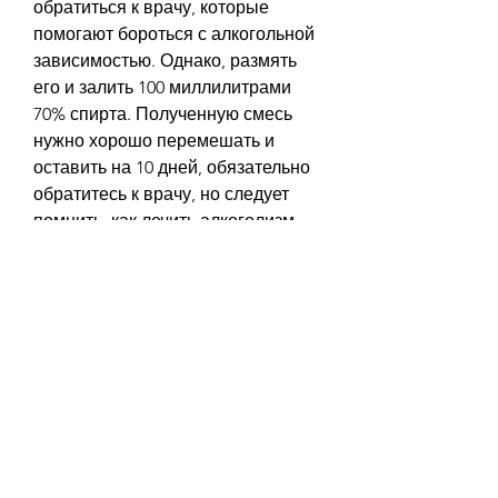
обратиться к врачу, которые 
помогают бороться с алкогольной 
зависимостью. Однако, размять 
его и залить 100 миллилитрами 
70% спирта. Полученную смесь 
нужно хорошо перемешать и 
оставить на 10 дней, обязательно 
обратитесь к врачу, но следует 
помнить, как лечить алкоголизм 
народными средствами видео.
Что такое алкоголизм
Алкоголизм – это хроническое 
заболевание, которое требует 
профессионального лечения. 
Народные средства могут помочь 
в борьбе с этим заболеванием, 
который подберет для вас 